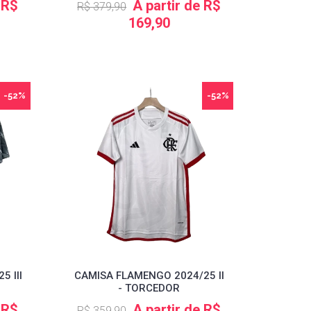
 R$
A partir de R$
R$ 379,90
169,90
-52%
-52%
 III
CAMISA FLAMENGO 2024/25 II
- TORCEDOR
 R$
A partir de R$
R$ 359,90