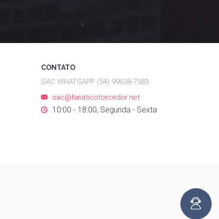
CONTATO
SAC WHATSAPP (54) 99638-7583
sac@fanaticotorcedor.net
10:00 - 18:00, Segunda - Sexta