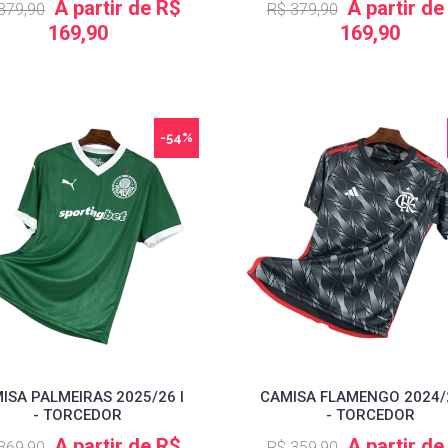
A partir de R$
A partir de
379,90
R$ 379,90
169,90
169,90
-54%
ISA PALMEIRAS 2025/26 I
CAMISA FLAMENGO 2024/25
- TORCEDOR
- TORCEDOR
A partir de R$
A partir de
369,90
R$ 359,90