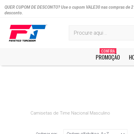
QUER CUPOM DE DESCONTO? Use o cupom VALE30 nas compras de 2 o
desconto.
CONFIRA
PROMOÇÃO
H
Você não tem itens no seu carrinho de compr
Camisetas de Time Nacional Masculino
Ordenar por: