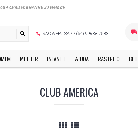
u + camisas e GANHE 30 reais de
SAC WHATSAPP (54) 99638-7583
OMEM
MULHER
INFANTIL
AJUDA
RASTREIO
CLI
as.
CLUB AMERICA