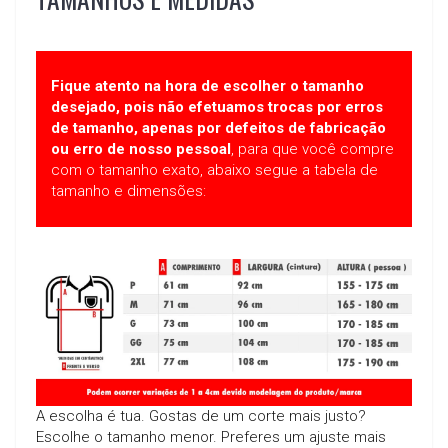
Fique atento na hora de escolher o tamanho
desejado, pois não efetuamos trocas por erros
de tamanho, apenas por defeitos de fabricação
ou erro de nosso pessoal
, para que você compre
com o tamanho exato, abaixo segue a tabela de
tamanho e dimensões:
A escolha é tua. Gostas de um corte mais justo?
Escolhe o tamanho menor. Preferes um ajuste mais