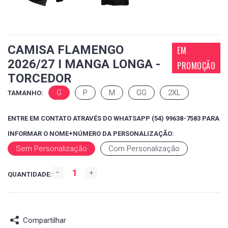
CAMISA FLAMENGO
EM
2026/27 I MANGA LONGA -
PROMOÇÃO
TORCEDOR
G
P
M
GG
2XL
TAMANHO:
ENTRE EM CONTATO ATRAVÉS DO WHATSAPP (54) 99638-7583 PARA
INFORMAR O NOME+NÚMERO DA PERSONALIZAÇÃO:
Sem Personalização
Com Personalização
QUANTIDADE:
Compartilhar