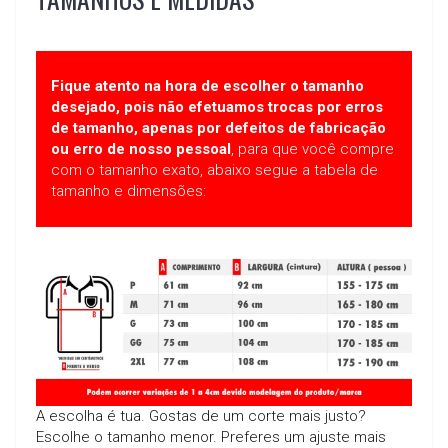
Fique atento na hora de escolher o tamanho
desejado, pois não efetuamos trocas por erros
de tamanho, apenas por defeitos de fabricação
ou erro de nosso pessoal
, para que você compre
com o tamanho exato, abaixo segue a tabela de
tamanho e dimensões:
A escolha é tua. Gostas de um corte mais justo?
Escolhe o tamanho menor. Preferes um ajuste mais