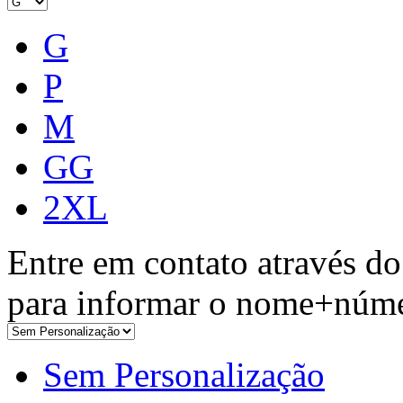
G
P
M
GG
2XL
Entre em contato através 
para informar o nome+núme
Sem Personalização