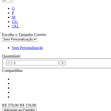
G
P
M
GG
2XL
Escolha o Tamanho Correto:
Sem Personalização
Quantidade:
Compartilhar
R$ 379,90
R$ 159,90
Adicionar ao Carrinho